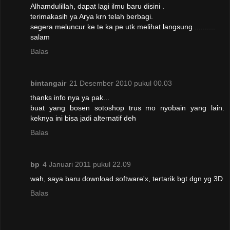
Alhamdulillah, dapat lagi ilmu baru disini .
terimakasih ya Arya krn telah berbagi.
segera meluncur ke te ka pe utk melihat langsung ..........
salam
Balas
bintangair
21 Desember 2010 pukul 00.03
thanks info nya ya pak...
buat yang bosen sotoshop trus mo nyobain yang lain.
keknya ini bisa jadi alternatif deh
Balas
bp
4 Januari 2011 pukul 22.09
wah, saya baru download software'x, tertarik bgt dgn yg 3D
Balas